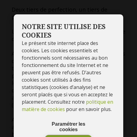
Deux tiers de perfection, un tiers de
plaisir!
NOTRE SITE UTILISE DES
Un privilège? Certainement. Une preuve de
COOKIES
qualité du produit? Assurément.
Le présent site internet place des
cookies. Les cookies essentiels et
Après une solide formation acquise auprès
fonctionnels sont nécessaires au bon
de l’Ecole « Boucherie charcuterie
fonctionnement du site Internet et ne
traiteur » de Namur, « ITCA », c’est de son
peuvent pas être refusés. D’autres
père et sa grand-mère maternel qu’il prît
cookies sont utilisés à des fins
le goût de la cuisine. Il apprit que
statistiques (cookies d’analyse) et ne
charcuter, désosser et cuisiner sont des
seront placés que si vous en acceptez le
arts qui s’expriment devant le laboratoire
placement. Consultez notre
politique en
(atelier, fourneaux, le piano, etc.).
matière de cookies
pour en savoir plus.
Avant tout, il est une personne
Paramétrer les
autodidacte. Son métier lui apporte
cookies
beaucoup de